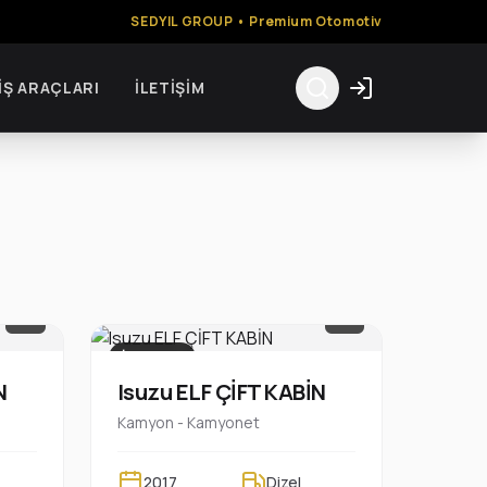
SEDYIL GROUP • Premium Otomotiv
İŞ ARAÇLARI
İLETIŞIM
1/8
1/7
İŞ ARACI
N
Isuzu ELF ÇİFT KABİN
Kamyon - Kamyonet
2017
Dizel