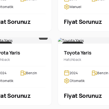
Otomatik
Manuel
yat Sorunuz
Fiyat Sorunuz
1/7
KASIZ
PLAKASIZ
ota Yaris
Toyota Yaris
chback
Hatchback
2024
Benzin
2024
Benzin
Otomatik
Otomatik
yat Sorunuz
Fiyat Sorunuz