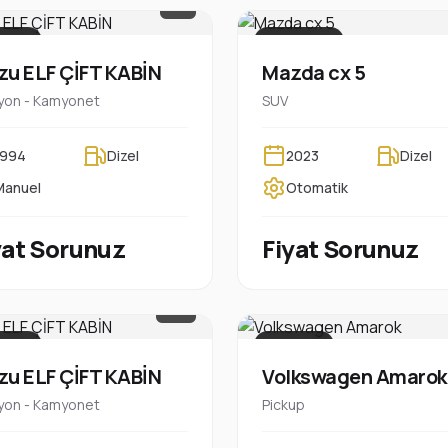
1/7
ARACI
PLAKASIZ
zu ELF ÇİFT KABİN
Mazda cx 5
on - Kamyonet
SUV
1994
Dizel
2023
Dizel
Manuel
Otomatik
yat Sorunuz
Fiyat Sorunuz
1/15
ARACI
PLAKALI
zu ELF ÇİFT KABİN
Volkswagen Amarok
on - Kamyonet
Pickup