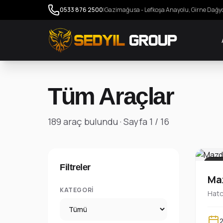
0533 876 2500
|
Gazimağusa - Lefkoşa Anayolu, Girne Dağy
Tüm Araçlar
189 araç bulundu · Sayfa 1 / 16
PLA
Filtreler
Ma
KATEGORI
Hat