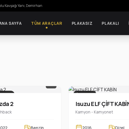
olu Kavşağı Yanı, Demirhan
ANA SAYFA
TÜM ARAÇLAR
PLAKASIZ
PLAKALI
1/8
KASIZ
İŞ ARACI
zda 2
Isuzu ELF ÇİFT KABİ
chback
Kamyon - Kamyonet
2022
Benzin
2016
Dizel