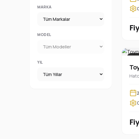
MARKA
Fi
MODEL
PLA
YIL
Toy
Hat
Fi