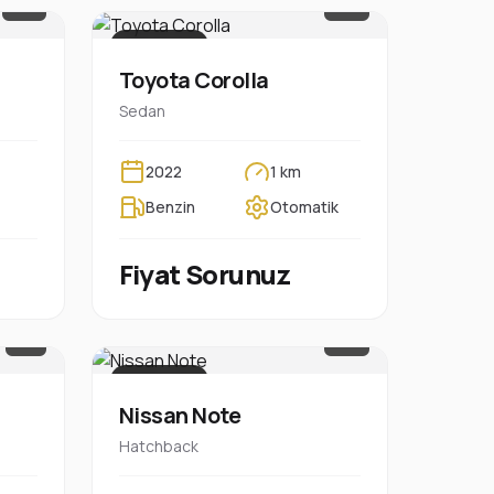
1/13
1/10
PLAKASIZ
Toyota Corolla
Sedan
2022
1 km
Benzin
Otomatik
Fiyat Sorunuz
1/9
1/10
PLAKASIZ
Nissan Note
Hatchback