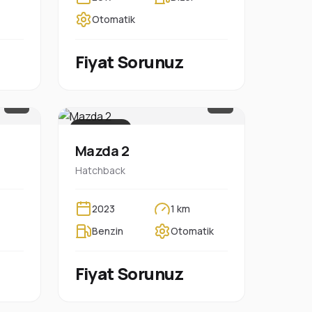
Otomatik
Fiyat Sorunuz
1/7
1/8
PLAKASIZ
Mazda 2
Hatchback
2023
1 km
Benzin
Otomatik
Fiyat Sorunuz