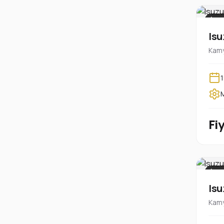
İŞ 
Isu
Kamy
Fi
İŞ 
Isu
Kamy