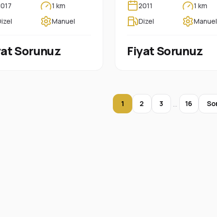
2017
1 km
2011
1 km
izel
Manuel
Dizel
Manuel
yat Sorunuz
Fiyat Sorunuz
…
1
2
3
16
So