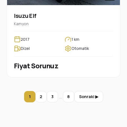
Isuzu Elf
Kamyon
2017
1 km
Dizel
Otomatik
Fiyat Sorunuz
…
1
2
3
8
Sonraki ▶