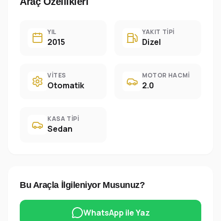
Araç Özellikleri
YIL
YAKIT TIPI
2015
Dizel
VITES
MOTOR HACMI
Otomatik
2.0
KASA TIPI
Sedan
Bu Araçla İlgileniyor Musunuz?
WhatsApp ile Yaz