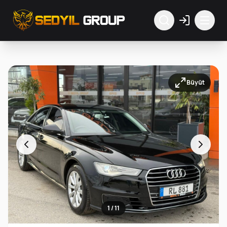
Büyüt
1 / 11