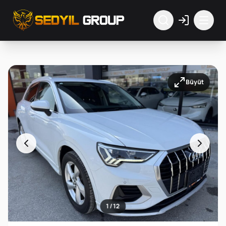
Büyüt
1 / 12