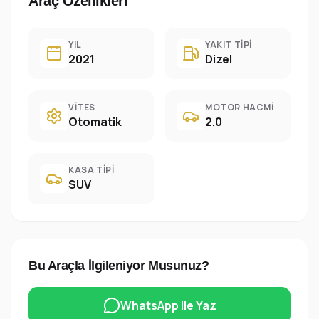
Araç Özellikleri
YIL
YAKIT TIPI
2021
Dizel
VITES
MOTOR HACMI
Otomatik
2.0
KASA TIPI
SUV
Bu Araçla İlgileniyor Musunuz?
WhatsApp ile Yaz