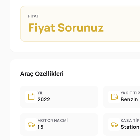
FIYAT
Fiyat Sorunuz
Araç Özellikleri
YIL
YAKIT TIP
2022
Benzin
MOTOR HACMI
KASA TIP
1.5
Statio