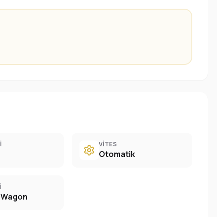
I
VITES
Otomatik
I
n Wagon