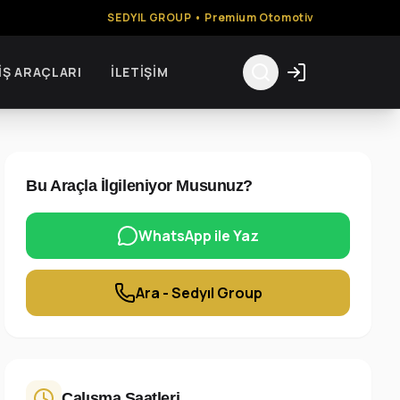
SEDYIL GROUP • Premium Otomotiv
İŞ ARAÇLARI
İLETIŞIM
Bu Araçla İlgileniyor Musunuz?
WhatsApp ile Yaz
Ara - Sedyıl Group
Çalışma Saatleri