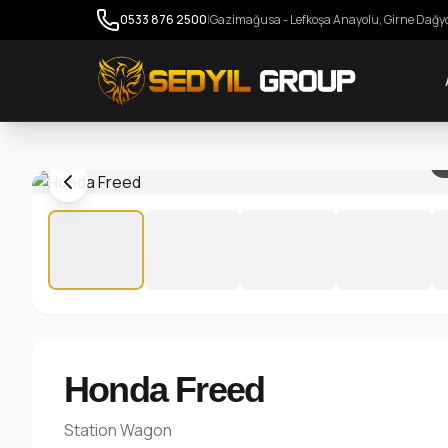
0533 876 2500
|
Gazimağusa - Lefkoşa Anayolu, Girne Dağy
1
Honda Freed
Station Wagon