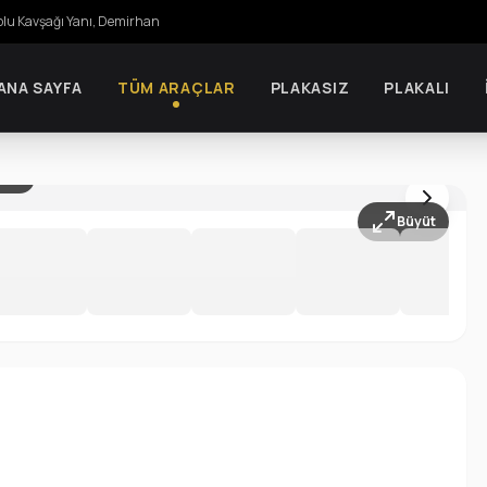
olu Kavşağı Yanı, Demirhan
ANA SAYFA
TÜM ARAÇLAR
PLAKASIZ
PLAKALI
 / 13
Büyüt