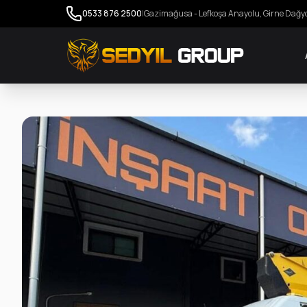
0533 876 2500
|
Gazimağusa - Lefkoşa Anayolu, Girne Dağy