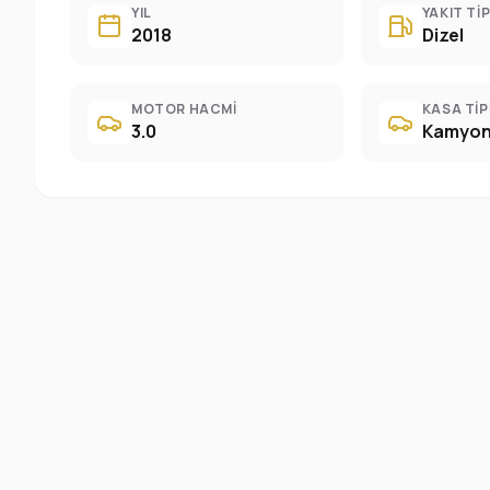
YIL
YAKIT TIP
2018
Dizel
MOTOR HACMI
KASA TIP
3.0
Kamyon