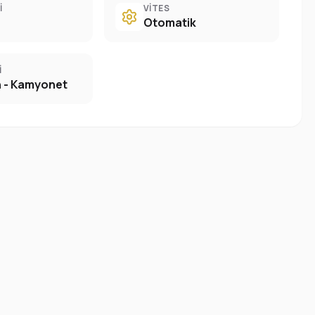
I
VITES
Otomatik
I
 - Kamyonet