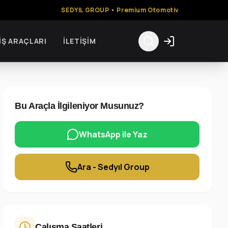
SEDYIL GROUP • Premium Otomotiv
İŞ ARAÇLARI
İLETIŞIM
Bu Araçla İlgileniyor Musunuz?
WhatsApp ile Yaz
Ara - Sedyıl Group
Çalışma Saatleri