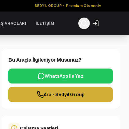
SEDYIL GROUP • Premium Otomotiv
İŞ ARAÇLARI
İLETIŞIM
Bu Araçla İlgileniyor Musunuz?
WhatsApp ile Yaz
Ara - Sedyıl Group
Çalışma Saatleri