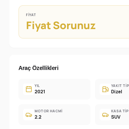
FIYAT
Fiyat Sorunuz
Araç Özellikleri
YIL
YAKIT TIP
2021
Dizel
MOTOR HACMI
KASA TIP
2.2
SUV