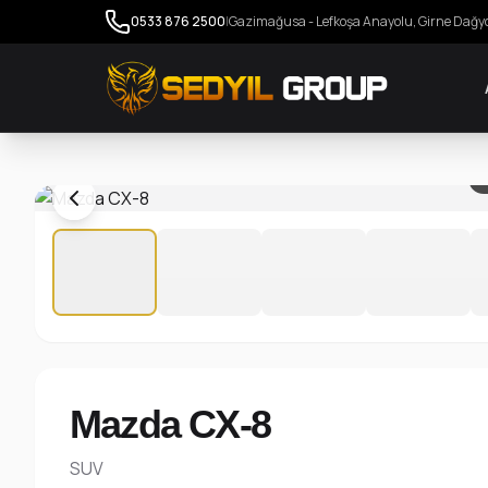
0533 876 2500
|
Gazimağusa - Lefkoşa Anayolu, Girne Dağy
1
Mazda CX-8
SUV