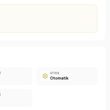
I
VITES
Otomatik
I