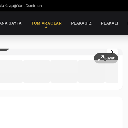
olu Kavşağı Yanı, Demirhan
ANA SAYFA
TÜM ARAÇLAR
PLAKASIZ
PLAKALI
 / 21
Büyüt