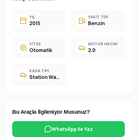
YIL
YAKIT TIPI
2015
Benzin
VITES
MOTOR HACMI
Otomatik
2.0
KASA TIPI
Station Wagon
Bu Araçla İlgileniyor Musunuz?
WhatsApp ile Yaz