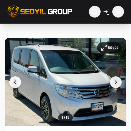
Büyüt
1 / 15