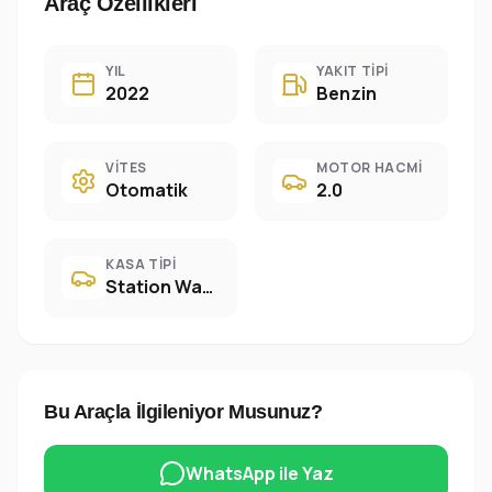
Araç Özellikleri
YIL
YAKIT TIPI
2022
Benzin
VITES
MOTOR HACMI
Otomatik
2.0
KASA TIPI
Station Wagon
Bu Araçla İlgileniyor Musunuz?
WhatsApp ile Yaz