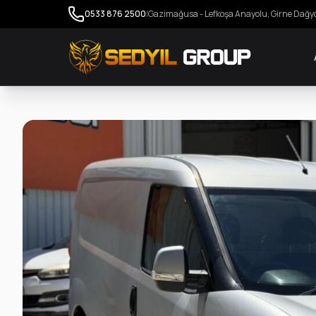
0533 876 2500
|
Gazimağusa - Lefkoşa Anayolu, Girne Dağy