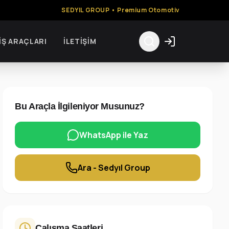
SEDYIL GROUP • Premium Otomotiv
İŞ ARAÇLARI
İLETIŞIM
Bu Araçla İlgileniyor Musunuz?
WhatsApp ile Yaz
Ara - Sedyıl Group
Çalışma Saatleri