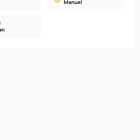
Manuel
I
an