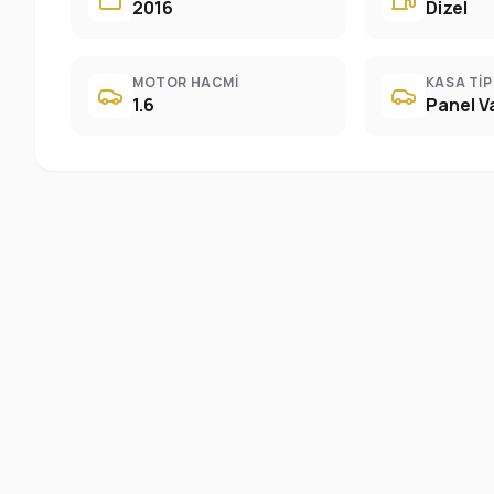
2016
Dizel
MOTOR HACMI
KASA TIP
1.6
Panel V