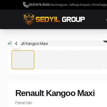
0533 876 2500
|
Gazimağusa - Lefkoşa Anayolu, Girne Dağy
1
Renault Kangoo Maxi
Panel Van