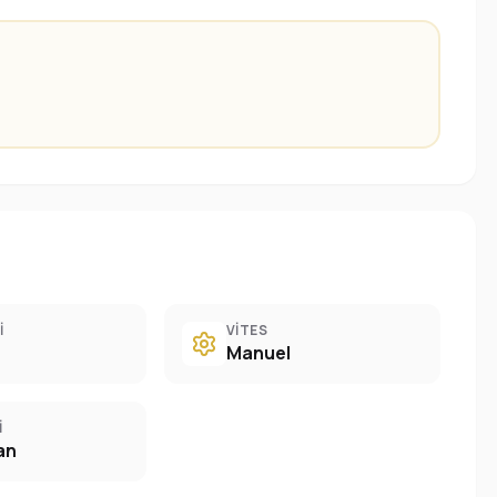
I
VITES
Manuel
I
an