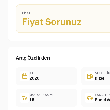
FIYAT
Fiyat Sorunuz
Araç Özellikleri
YIL
YAKIT TIP
2020
Dizel
MOTOR HACMI
KASA TIP
1.6
Panel V