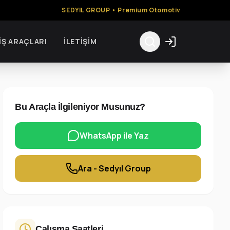
SEDYIL GROUP • Premium Otomotiv
İŞ ARAÇLARI
İLETIŞIM
Bu Araçla İlgileniyor Musunuz?
WhatsApp ile Yaz
Ara - Sedyıl Group
Çalışma Saatleri