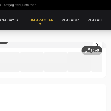
olu Kavşağı Yanı, Demirhan
ANA SAYFA
TÜM ARAÇLAR
PLAKASIZ
PLAKALI
 / 10
Büyüt